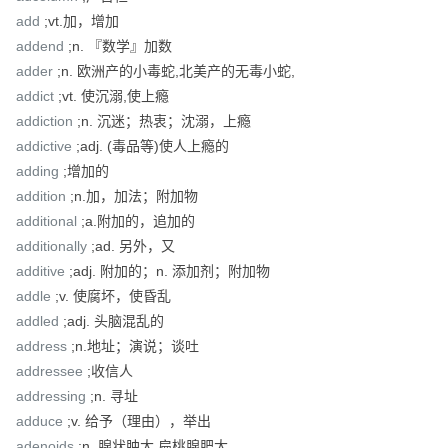
add
;vt.加，增加
addend
;n. 『数学』加数
adder
;n. 欧洲产的小毒蛇,北美产的无毒小蛇,
addict
;vt. 使沉溺,使上瘾
addiction
;n. 沉迷；热衷；沈溺，上瘾
addictive
;adj. (毒品等)使人上瘾的
adding
;增加的
addition
;n.加，加法；附加物
additional
;a.附加的，追加的
additionally
;ad. 另外，又
additive
;adj. 附加的；n. 添加剂；附加物
addle
;v. 使腐坏，使昏乱
addled
;adj. 头脑混乱的
address
;n.地址；演说；谈吐
addressee
;收信人
addressing
;n. 寻址
adduce
;v. 给予（理由），举出
adenoids
;n. 腺状肿大,扁桃腺肥大