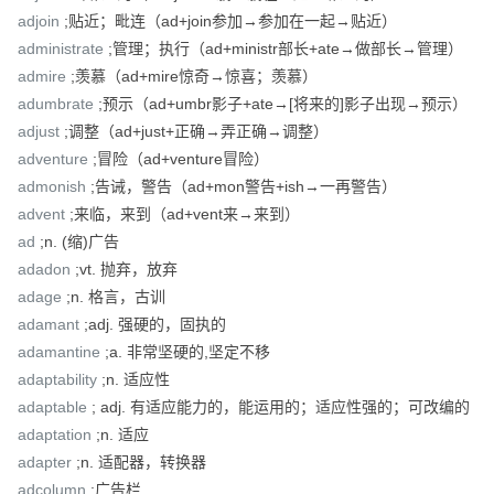
adjoin
;贴近；毗连（ad+join参加→参加在一起→贴近）
administrate
;管理；执行（ad+ministr部长+ate→做部长→管理）
admire
;羡慕（ad+mire惊奇→惊喜；羡慕）
adumbrate
;预示（ad+umbr影子+ate→[将来的]影子出现→预示）
adjust
;调整（ad+just+正确→弄正确→调整）
adventure
;冒险（ad+venture冒险）
admonish
;告诫，警告（ad+mon警告+ish→一再警告）
advent
;来临，来到（ad+vent来→来到）
ad
;n. (缩)广告
adadon
;vt. 抛弃，放弃
adage
;n. 格言，古训
adamant
;adj. 强硬的，固执的
adamantine
;a. 非常坚硬的,坚定不移
adaptability
;n. 适应性
adaptable
; adj. 有适应能力的，能运用的；适应性强的；可改编的
adaptation
;n. 适应
adapter
;n. 适配器，转换器
adcolumn
;广告栏