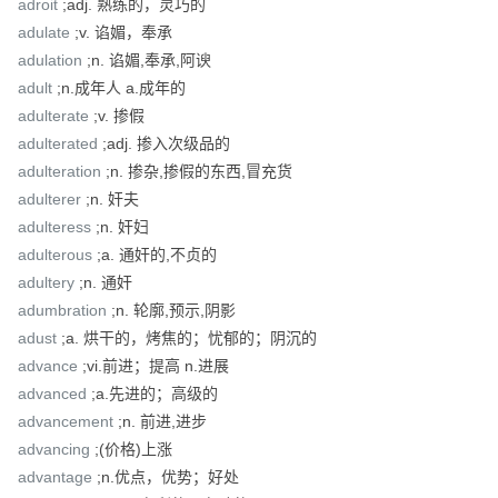
adroit
;adj. 熟练的，灵巧的
adulate
;v. 谄媚，奉承
adulation
;n. 谄媚,奉承,阿谀
adult
;n.成年人 a.成年的
adulterate
;v. 掺假
adulterated
;adj. 掺入次级品的
adulteration
;n. 掺杂,掺假的东西,冒充货
adulterer
;n. 奸夫
adulteress
;n. 奸妇
adulterous
;a. 通奸的,不贞的
adultery
;n. 通奸
adumbration
;n. 轮廓,预示,阴影
adust
;a. 烘干的，烤焦的；忧郁的；阴沉的
advance
;vi.前进；提高 n.进展
advanced
;a.先进的；高级的
advancement
;n. 前进,进步
advancing
;(价格)上涨
advantage
;n.优点，优势；好处