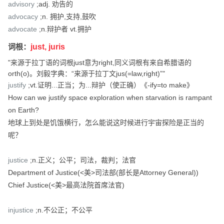
advisory
;adj. 劝告的
advocacy
;n. 拥护,支持,鼓吹
advocate
;n.辩护者 vt.拥护
词根：
just, juris
"来源于拉丁语的词根just意为right,同义词根有来自希腊语的
orth(o)。刘毅字典：“来源于拉丁文jus(=law,right)”"
justify
;vt.证明...正当；为...辩护（使正确）《-ify=to make》
How can we justify space exploration when starvation is rampant
on Earth?
地球上到处是饥饿横行，怎么能说这时候进行宇宙探险是正当的
呢？
justice
;n.正义；公平；司法，裁判；法官
Department of Justice(<美>司法部(部长是Attorney General))
Chief Justice(<美>最高法院首席法官)
injustice
;n.不公正；不公平