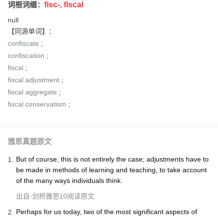
词根词缀：
fisc-, fiscal
null
【同源单词】：
confiscate
;
confiscation
;
fiscal
;
fiscal adjustment
;
fiscal aggregate
;
fiscal conservatism
;
雅思真题原文
But of course, this is not entirely the case; adjustments have to
1
be made in methods of learning and teaching, to take account
of the many ways individuals think.
出自-剑桥雅思10阅读原文
Perhaps for us today, two of the most significant aspects of
2