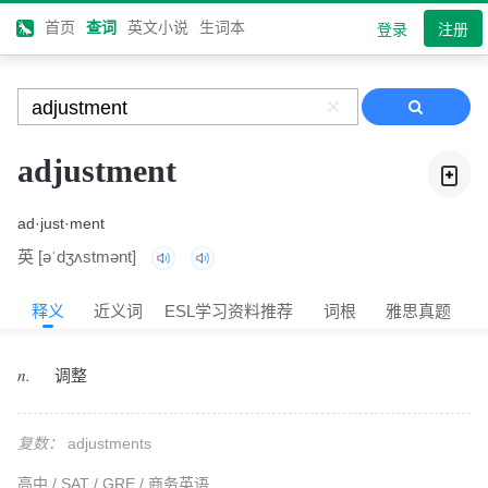
首页
查词
英文小说
生词本
登录
注册
adjustment
ad·just·ment
英 [
əˈdʒʌstmənt
]
释义
近义词
ESL学习资料推荐
词根
雅思真题
n.
调整
复数：
adjustments
高中 / SAT / GRE / 商务英语